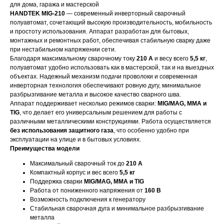
для дома, гаража и мастерской
HANDTEK MIG-210
— современный инверторный сварочный
полуавтомат, сочетающий высокую производительность, мобильность
и простоту использования. Аппарат разработан для бытовых,
монтажных и ремонтных работ, обеспечивая стабильную сварку даже
при нестабильном напряжении сети.
Благодаря максимальному сварочному току
210 А
и весу всего
5,5 кг
,
полуавтомат удобно использовать как в мастерской, так и на выездных
объектах. Надежный механизм подачи проволоки и современная
инверторная технология обеспечивают ровную дугу, минимальное
разбрызгивание металла и высокое качество сварного шва.
Аппарат поддерживает несколько режимов сварки:
MIG/MAG, MMA и
TIG
, что делает его универсальным решением для работы с
различными металлическими конструкциями. Работа осуществляется
без использования защитного газа
, что особенно удобно при
эксплуатации на улице и в бытовых условиях.
Преимущества модели
Максимальный сварочный ток до
210 А
Компактный корпус и вес всего
5,5 кг
Поддержка сварки
MIG/MAG, MMA и TIG
Работа от пониженного напряжения от
160 В
Возможность подключения к генератору
Стабильная сварочная дуга и минимальное разбрызгивание
металла