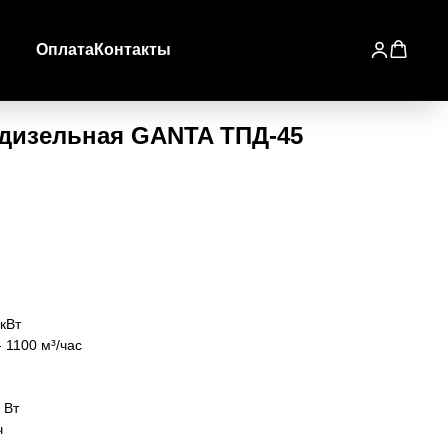
Оплата
Контакты
 дизельная GANTA ТПД-45
кВт
 1100 м³/час
 Вт
ч